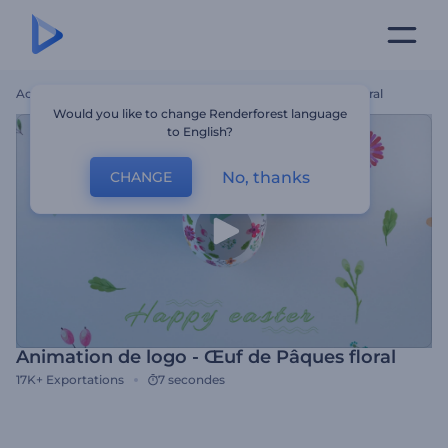
Accueil
Modèles
Animation De Logo - Œuf De Pâques Floral
Would you like to change Renderforest language
to English?
No, thanks
CHANGE
Animation de logo - Œuf de Pâques floral
17K+
Exportations
7 secondes