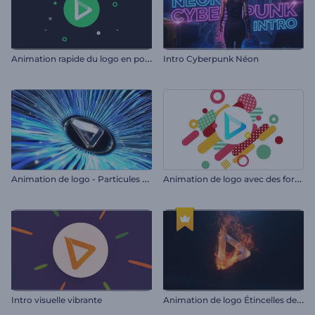
A
nimation rapide du logo en pop-up
Intro Cyberpunk Néon
A
nimation de logo - Particules cinétiques
A
nimation de logo avec des formes colorées
A
nimation de logo Étincelles de feu rapides
Intro visuelle vibrante