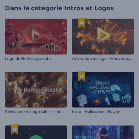
Dans la catégorie
Intros et Logos
A
nimation de logo - Mouvement du feu vif
Logo de Noël rouge rubis
R
évélateur de logo sable scintillant
Intro - Halloween effrayant