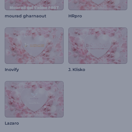
mourad gharnaout
HRpro
Inovify
J. Klisko
Lazaro