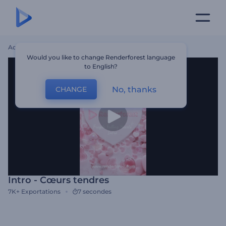
Accueil
Modèles
Intro - Cœurs Tendres
Would you like to change Renderforest language
to English?
No, thanks
CHANGE
Intro - Cœurs tendres
7K+
Exportations
7 secondes