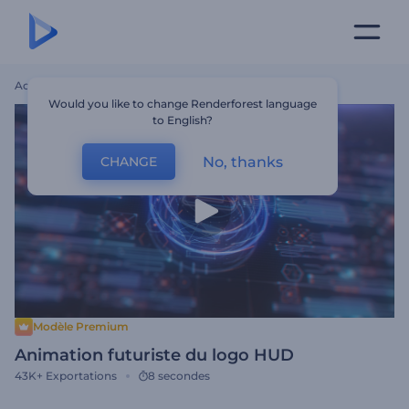
Accueil
Modèles
Animation Futuriste Du Logo HUD
Would you like to change Renderforest language
to English?
No, thanks
CHANGE
Modèle Premium
Animation futuriste du logo HUD
43K+
Exportations
8 secondes