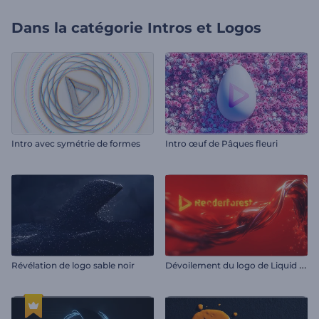
Dans la catégorie
Intros et Logos
Intro avec symétrie de formes
Intro œuf de Pâques fleuri
D
évoilement du logo de Liquid Fusion
Révélation de logo sable noir