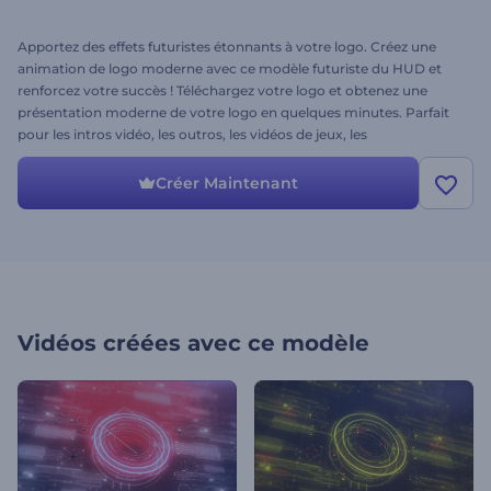
Apportez des effets futuristes étonnants à votre logo. Créez une
animation de logo moderne avec ce modèle futuriste du HUD et
renforcez votre succès ! Téléchargez votre logo et obtenez une
présentation moderne de votre logo en quelques minutes. Parfait
pour les intros vidéo, les outros, les vidéos de jeux, les
présentations, les publicités de produits high-tech, et bien plus
encore. Impressionnez votre public et devancez vos concurrents.
Créer Maintenant
Essayez sans plus tarder !
Vidéos créées avec ce modèle