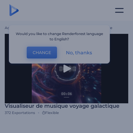
Accueil
Modèles
Visualiseur De Musique Voyage Galactique
Would you like to change Renderforest language
to English?
No, thanks
CHANGE
Visualiseur de musique voyage galactique
372
Exportations
Flexible