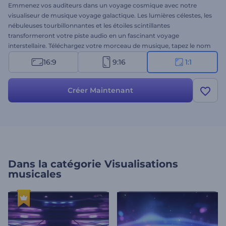
Emmenez vos auditeurs dans un voyage cosmique avec notre
visualiseur de musique voyage galactique. Les lumières célestes, les
nébuleuses tourbillonnantes et les étoiles scintillantes
transformeront votre piste audio en un fascinant voyage
interstellaire. Téléchargez votre morceau de musique, tapez le nom
de la chanson et laissez les galaxies illimitées agrandir votre base de
16:9
9:16
1:1
fans. Parfait pour les musiciens, les DJ, les producteurs de musique
ou les personnes qui souhaitent créer une chaîne musicale sur
YouTube. Créez dès maintenant et lancez votre musique avec des
Créer Maintenant
animations célestes !
Dans la catégorie
Visualisations
musicales