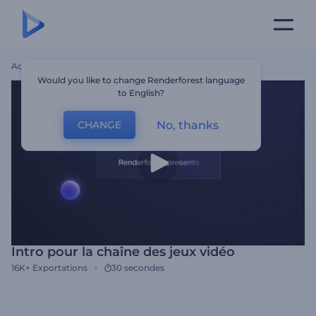
Accueil
Modèles
Intro Pour La Chaîne Des Jeux Vidéo
Would you like to change Renderforest language
to English?
No, thanks
CHANGE
Intro pour la chaîne des jeux vidéo
16K+
Exportations
30 secondes