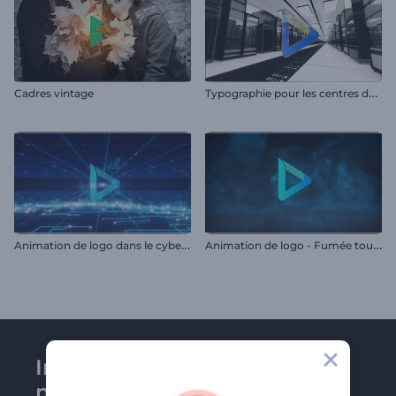
T
ypographie pour les centres de données
Cadres vintage
A
nimation de logo dans le cyberespace
A
nimation de logo - Fumée tourbillonnante
Inscrivez-vous à la
newsletter de