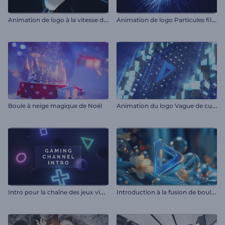
A
nimation de logo à la vitesse de l'éclair
A
nimation de logo Particules filantes
A
nimation du logo Vague de cubes en néon
Boule à neige magique de Noël
I
ntro pour la chaîne des jeux vidéo
I
ntroduction à la fusion de boules liquides