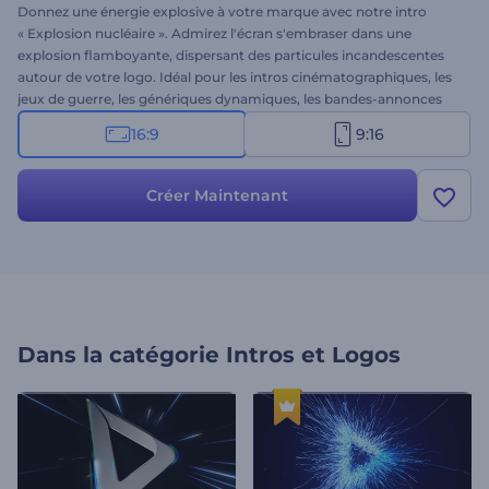
Donnez une énergie explosive à votre marque avec notre intro
« Explosion nucléaire ». Admirez l'écran s'embraser dans une
explosion flamboyante, dispersant des particules incandescentes
autour de votre logo. Idéal pour les intros cinématographiques, les
jeux de guerre, les génériques dynamiques, les bandes-annonces
ou tout projet nécessitant une présentation de marque percutante.
16:9
9:16
Personnalisez-la facilement avec votre logo, le nom de votre
entreprise, votre slogan et votre musique de fond. Créez dès
maintenant et captivez l'attention avec cette explosion
Créer Maintenant
spectaculaire !
Dans la catégorie
Intros et Logos