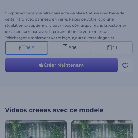
" Exprimez l'énergie rafraîchissante de Mère Nature avec l'aide de
cette intro avec panneau en verre. Faites de votre logo une
révélation exceptionnelle pour vous démarquer dans la vaste mer
de la concurrence avec la présentation de votre marque.
Téléchargez simplement votre logo, ajoutez votre slogan et
préparez-vous à créer une ouverture de logo professionnelle en
16:9
9:16
1:1
quelques clics. Parfait pour les introductions d'entreprises, les
ouvertures de présentations, les publicités télévisées, et plus
encore. Essayez ce modèle immédiatement et gratuitement !"
Créer Maintenant
Vidéos créées avec ce modèle