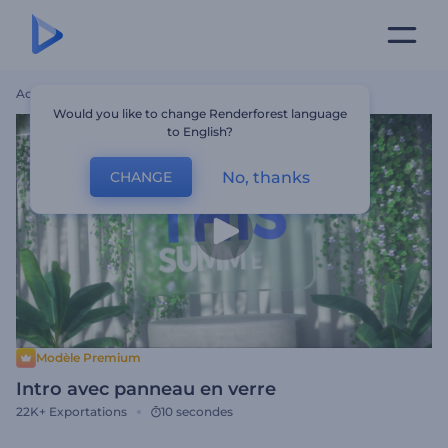
Accueil
Modèles
Intro Avec Panneau En Verre
Would you like to change Renderforest language
to English?
No, thanks
CHANGE
Modèle Premium
Intro avec panneau en verre
22K+
Exportations
10 secondes