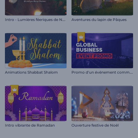
I
ntro - Lumières féeriques de Noël
Aventures du lapin de Pâques
P
romo d'un événement commercial mondial
Animations Shabbat Shalom
Intro vibrante de Ramadan
Ouverture festive de Noël