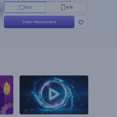
Essayez-la dès maintenant et que le match
commence en beauté !
16:9
9:16
Créer Maintenant