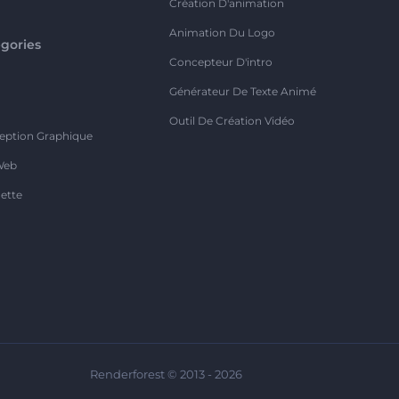
Création D'animation
Animation Du Logo
gories
Concepteur D'intro
o
Générateur De Texte Animé
Outil De Création Vidéo
eption Graphique
Web
ette
Renderforest © 2013 - 2026