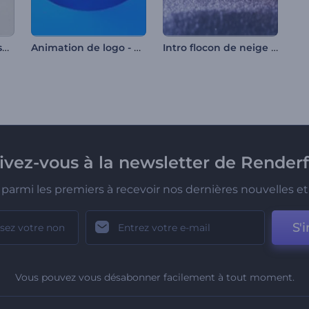
Introduction aux essentiels de la salle de sport
Animation de logo - Rayures tournantes
Intro flocon de neige scintillant
rivez-vous à la newsletter de Renderf
parmi les premiers à recevoir nos dernières nouvelles et 
S'i
Vous pouvez vous désabonner facilement à tout moment.