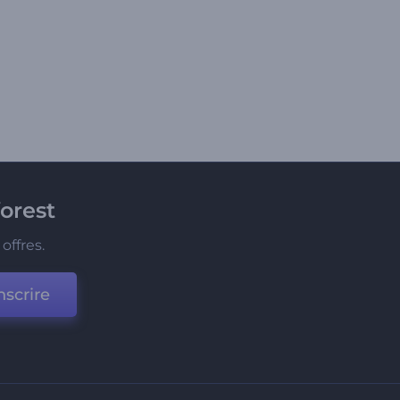
orest
offres.
nscrire