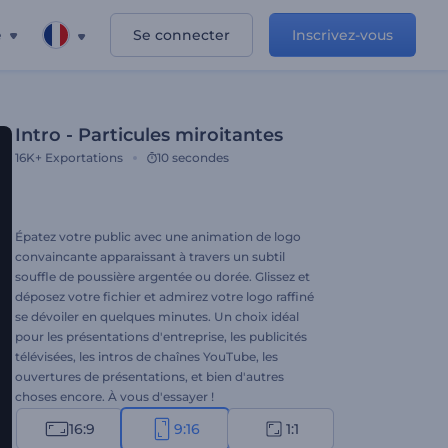
e
Se connecter
Inscrivez-vous
Intro - Particules miroitantes
16K+
Exportations
10 secondes
Épatez votre public avec une animation de logo
convaincante apparaissant à travers un subtil
souffle de poussière argentée ou dorée. Glissez et
déposez votre fichier et admirez votre logo raffiné
se dévoiler en quelques minutes. Un choix idéal
pour les présentations d'entreprise, les publicités
télévisées, les intros de chaînes YouTube, les
ouvertures de présentations, et bien d'autres
choses encore. À vous d'essayer !
16:9
9:16
1:1