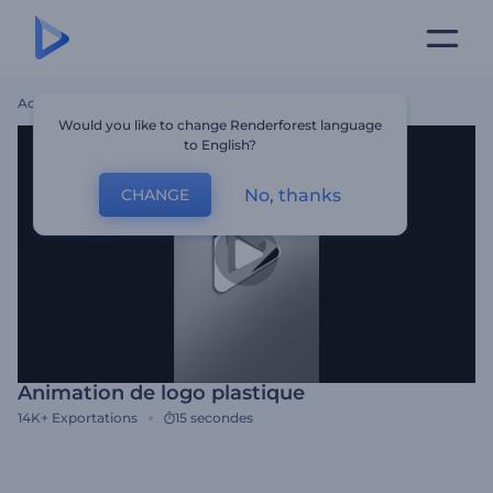
Accueil
Modèles
Animation De Logo Plastique
Would you like to change Renderforest language
to English?
No, thanks
CHANGE
Animation de logo plastique
14K+
Exportations
15 secondes