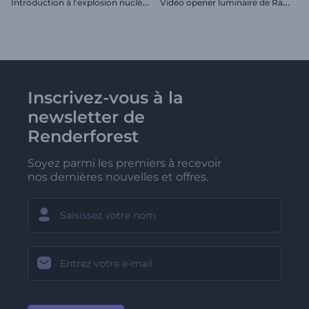
I
ntroduction à l'explosion nucléaire
V
idéo opener luminaire de Ramadan
Inscrivez-vous à la
newsletter de
Renderforest
Soyez parmi les premiers à recevoir
nos dernières nouvelles et offres.