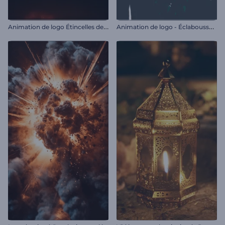
A
nimation de logo Étincelles de feu rapides
A
nimation de logo - Éclaboussure de liquide