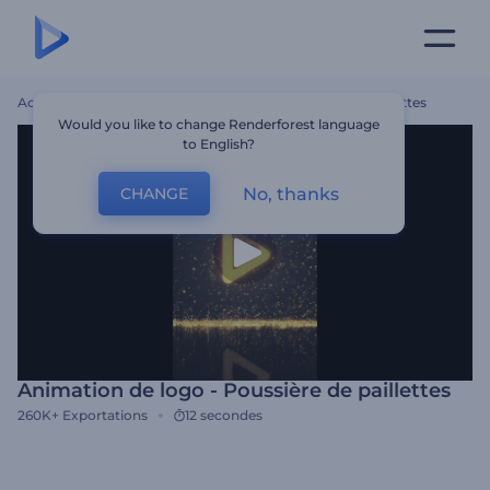
Accueil
Modèles
Animation De Logo - Poussière De Paillettes
Would you like to change Renderforest language
to English?
No, thanks
CHANGE
Animation de logo - Poussière de paillettes
260K+
Exportations
12 secondes