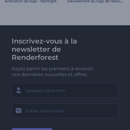
D
évoilement du logo de l'éducation
Animation de logo - Starflight
Inscrivez-vous à la
newsletter de
Renderforest
Soyez parmi les premiers à recevoir
nos dernières nouvelles et offres.