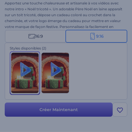
Apportez une touche chaleureuse et artisanale à vos vidéos avec
notre intro « Noël tricoté ». Un adorable Père Noël en laine apparaît
sur un toit tricoté, dépose un cadeau coloré au crochet dans la
cheminée, et votre logo émerge du cadeau pour mettre en valeur
votre marque de façon festive. Personnalisez-la facilement en
ajoutant votre logo, un message de Noël et une musique de fond.
16:9
9:16
Idéale pour les vidéos de Noël de votre marque, les cartes de vœux,
les publications joyeuses sur les réseaux sociaux et autres projets
Styles disponibles
(2)
sur le thème des fêtes. Créez dès maintenant !
Créer Maintenant