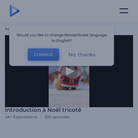
Accueil
Modèles
Introduction À Noël Tricoté
Would you like to change Renderforest language
to English?
No, thanks
CHANGE
Introduction à Noël tricoté
4K+
Exportations
15 secondes