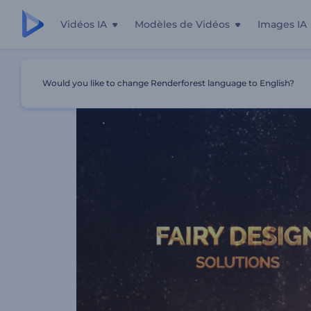
Vidéos IA
Modèles de Vidéos
Images IA
Accueil
Modèles
Typographie Des Vœux De Noël
Would you like to change Renderforest language to English?