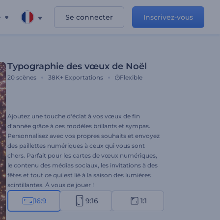
e
Se connecter
Inscrivez-vous
Typographie des vœux de Noël
20
scènes
38K+
Exportations
Flexible
Ajoutez une touche d'éclat à vos vœux de fin
d'année grâce à ces modèles brillants et sympas.
Personnalisez avec vos propres souhaits et envoyez
des paillettes numériques à ceux qui vous sont
chers. Parfait pour les cartes de vœux numériques,
le contenu des médias sociaux, les invitations à des
fêtes et tout ce qui est lié à la saison des lumières
scintillantes. À vous de jouer !
16:9
9:16
1:1