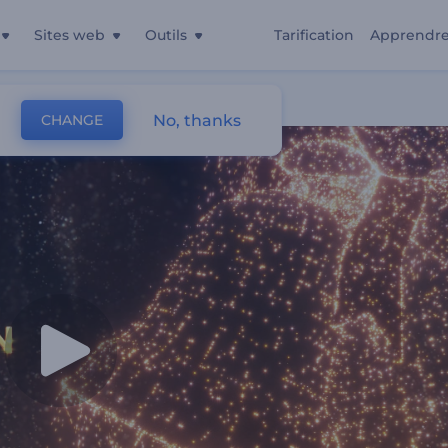
Sites web
Outils
Tarification
Apprendr
No, thanks
CHANGE