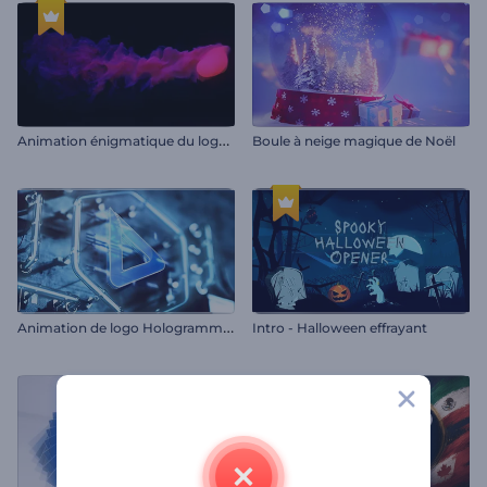
A
nimation énigmatique du logo en fumée
Boule à neige magique de Noël
A
nimation de logo Hologramme souterrain
Intro - Halloween effrayant