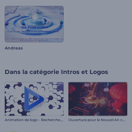
Andreas
Dans la catégorie
Intros et Logos
A
nimation de logo - Recherche sur le web
O
uverture pour le Nouvel An chinois