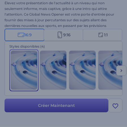
Élevez votre présentation de l'actualité à un niveau qui non
seulement informe, mais captive, grâce à une intro qui attire
l'attention. Ce Global News Opener est votre porte d'entrée pour
fournir des mises à jour percutantes sur des sujets allant des
dernières nouvelles aux sports, en passant par les prévisions
météorologiques, la politique et bien d'autres encore. Grâce à ses
16:9
9:16
1:1
animations professionnelles, ce modèle permet à votre contenu de
se démarquer et d'acquérir une reconnaissance internationale.
Styles disponibles
(4)
Sélectionnez la version qui correspond à votre genre
d'informations, téléchargez votre logo, tapez votre texte et
attendez quelques secondes pour obtenir une ouverture
d'informations unique qui tranche avec le bruit. Créez maintenant !
Créer Maintenant