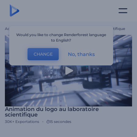
Accueil
Modèles
Animation Du Logo Au Laboratoire Scientifique
Would you like to change Renderforest language
to English?
No, thanks
CHANGE
Animation du logo au laboratoire
scientifique
30K+
Exportations
15 secondes