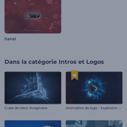
hansi
Dans la catégorie
Intros et Logos
A
nimation de logo - Explosion d'ondes de choc
Cube de néon imaginaire