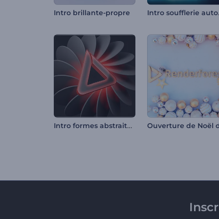
Intr
Intro brillante-propre
Intro formes abstraites en spirale
Insc