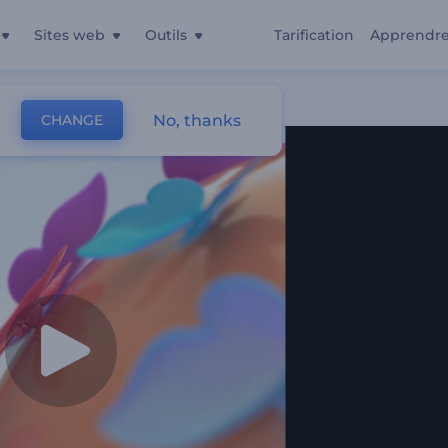
Sites web
Outils
Tarification
Apprendr
te Aux Papillons
No, thanks
CHANGE