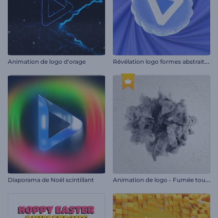
R
évélation logo formes abstraites
Animation de logo d'orage
A
nimation de logo - Fumée tournante
Diaporama de Noël scintillant