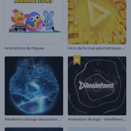
I
ntro de formes géométriques épurées
Animations de Pâques
R
évélation de logo dissolution de glace
A
nimation de logo - Interférence glitch