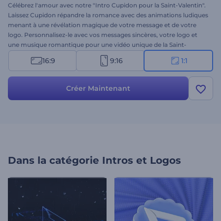
Célébrez l'amour avec notre "Intro Cupidon pour la Saint-Valentin".
Laissez Cupidon répandre la romance avec des animations ludiques
menant à une révélation magique de votre message et de votre
logo. Personnalisez-le avec vos messages sincères, votre logo et
une musique romantique pour une vidéo unique de la Saint-
Valentin. Que ce soit pour un usage personnel ou professionnel,
16:9
9:16
1:1
cette introduction est conçue pour partager amour, joie et
romance avec votre public. Créez dès maintenant et laissez
Cupidon faire sa magie !
Créer Maintenant
Dans la catégorie
Intros et Logos