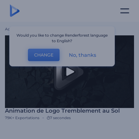
Accueil
Modèles
Animation De Logo Tremblement Au Sol
Would you like to change Renderforest language
to English?
No, thanks
CHANGE
Animation de Logo Tremblement au Sol
79K+
Exportations
7 secondes