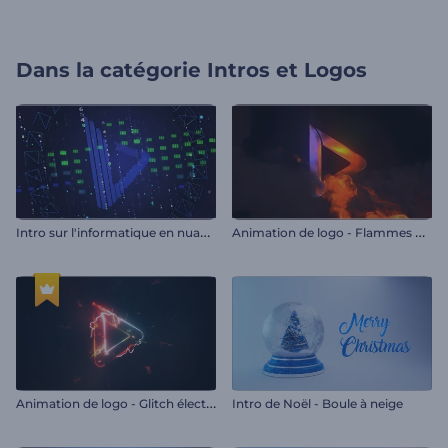
Dans la catégorie
Intros et Logos
I
ntro sur l'informatique en nuage et l'hébergement
A
nimation de logo - Flammes déchaînées
A
nimation de logo - Glitch électrique
Intro de Noël - Boule à neige