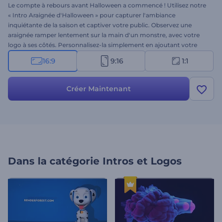
Le compte à rebours avant Halloween a commencé ! Utilisez notre
« Intro Araignée d'Halloween » pour capturer l'ambiance
inquiétante de la saison et captiver votre public. Observez une
araignée ramper lentement sur la main d'un monstre, avec votre
logo à ses côtés. Personnalisez-la simplement en ajoutant votre
logo, votre slogan et une musique de fond effrayante. Idéal pour les
16:9
9:16
1:1
invitations, les messages de vœux, les introductions effrayantes, les
promotions d'événements et autres projets thématiques
d'Halloween. Essayez-la dès maintenant !
Créer Maintenant
Dans la catégorie
Intros et Logos