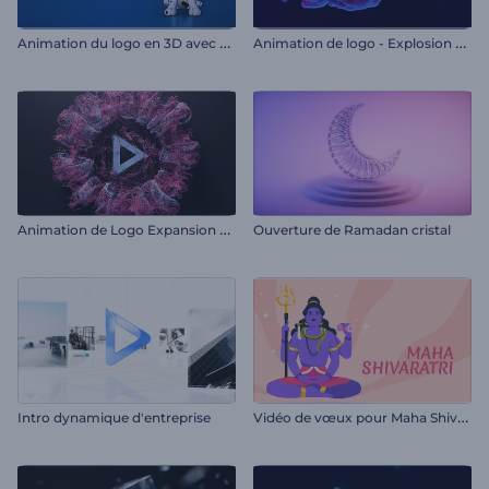
A
nimation du logo en 3D avec un chien de dessin animé
A
nimation de logo - Explosion de fumée dynamique
A
nimation de Logo Expansion des Particules
Ouverture de Ramadan cristal
V
idéo de vœux pour Maha Shivratri
Intro dynamique d'entreprise