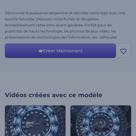
Découvrez la puissance serpentine et dévoilez votre logo avec une
touche futuriste. Déposez votre fichier et récupérez
immédiatement cette intro avant-gardiste. Parfait pour les
publicités de haute technologie, les promos de jeux vidéo, les
présentations de technologies de l'information, etc. Véhiculez
l'esprit d'innovation et de progrès de votre entreprise grâce au
Logo high-tech du serpent. Essayez-le sans plus tarder !
Créer Maintenant
Vidéos créées avec ce modèle