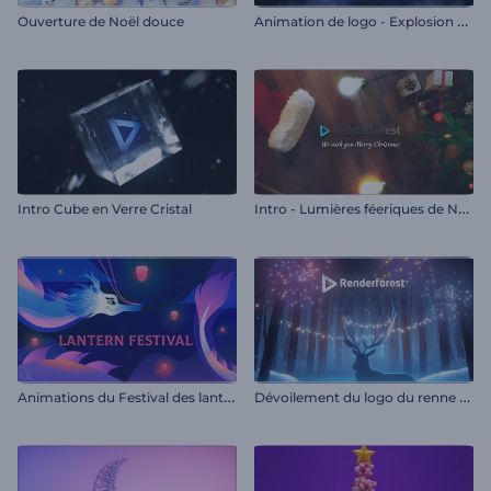
A
nimation de logo - Explosion cinématographique
Ouverture de Noël douce
I
ntro - Lumières féeriques de Noël
Intro Cube en Verre Cristal
A
nimations du Festival des lanternes
D
évoilement du logo du renne de Noël