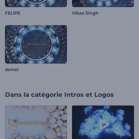
FELIPE
Vikas Singh
skmei
Dans la catégorie
Intros et Logos