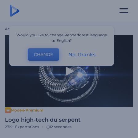
Accueil
Modèles
Logo High-Tech Du Serpent
Would you like to change Renderforest language
to English?
No, thanks
CHANGE
Modèle Premium
Logo high-tech du serpent
27K+
Exportations
12 secondes