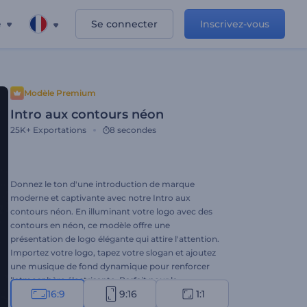
e
Se connecter
Inscrivez-vous
Modèle Premium
Intro aux contours néon
25K+
Exportations
8 secondes
Donnez le ton d'une introduction de marque
moderne et captivante avec notre Intro aux
contours néon. En illuminant votre logo avec des
contours en néon, ce modèle offre une
présentation de logo élégante qui attire l'attention.
Importez votre logo, tapez votre slogan et ajoutez
une musique de fond dynamique pour renforcer
l'atmosphère électrisante. Parfait pour la
16:9
9:16
1:1
promotion d'une entreprise ou d'un service