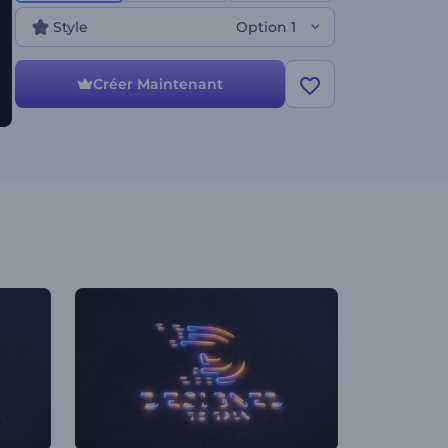
technologique, les openers de chaînes de jeux, les
intros ou outros, et bien d'autres projets créatifs.
Style
Option 1
Créez dès maintenant et faites briller votre marque
!
Créer Maintenant