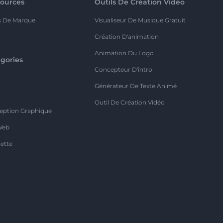
ources
Outils De Création Vidéo
s De Marque
Visualiseur De Musique Gratuit
Création D'animation
Animation Du Logo
gories
Concepteur D'intro
o
Générateur De Texte Animé
Outil De Création Vidéo
eption Graphique
Web
ette