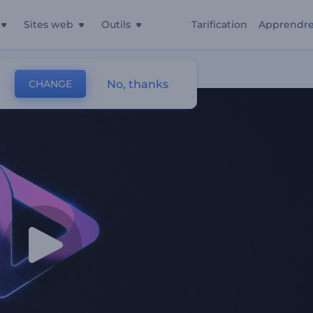
Sites web
Outils
Tarification
Apprendr
No, thanks
CHANGE