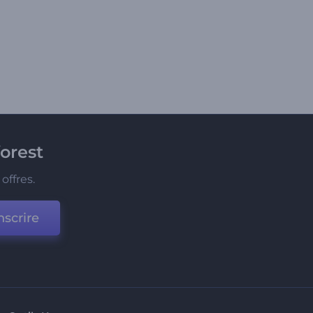
orest
offres.
nscrire