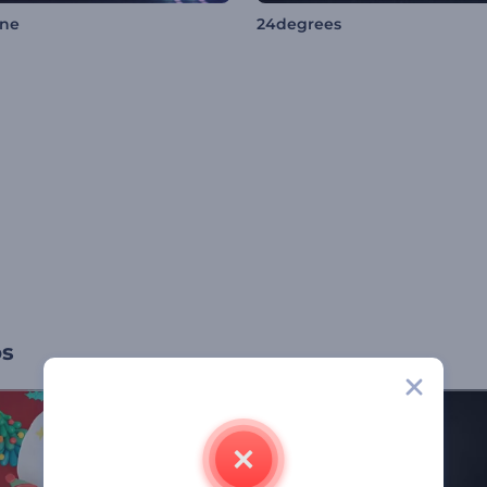
ne
24degrees
os