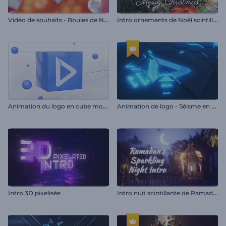
V
idéo de souhaits - Boules de Noël pendantes
I
ntro ornements de Noël scintillants
A
nimation du logo en cube moléculaire
A
nimation de logo - Séisme en néon
I
ntro nuit scintillante de Ramadan
Intro 3D pixelisée