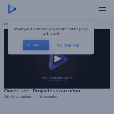
Accueil
Modèles
Ouverture - Projecteurs Au Néon
Would you like to change Renderforest language
to English?
No, thanks
CHANGE
Ouverture - Projecteurs au néon
31K+
Exportations
5 secondes