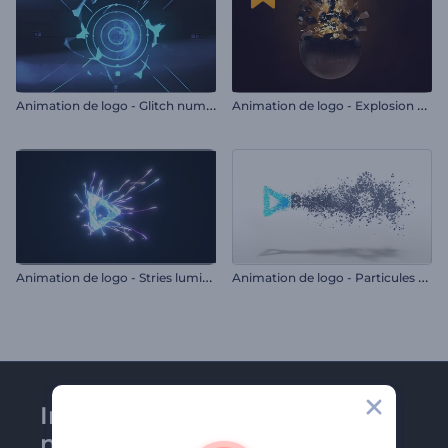
A
nimation de logo - Glitch numérique
A
nimation de logo - Explosion de la sphère
A
nimation de logo - Stries lumineuses
A
nimation de logo - Particules simples
Inscrivez-vous à la
newsletter de