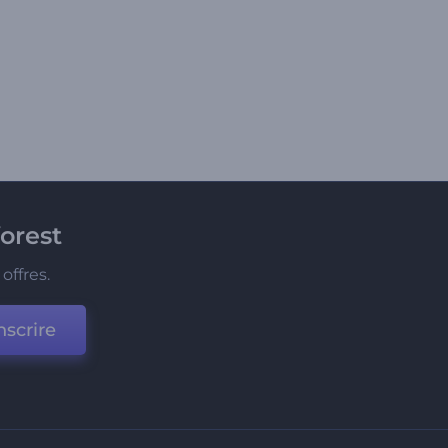
orest
offres.
nscrire