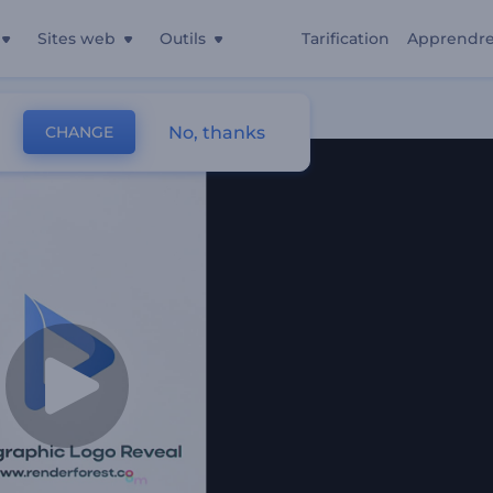
Sites web
Outils
Tarification
Apprendr
No, thanks
CHANGE