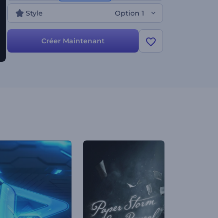
maintenant !
Style
Option 1
Créer Maintenant