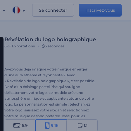
e
Se connecter
Inscrivez-vous
Révélation du logo holographique
6K+
Exportations
5 secondes
Avez-vous déjà imaginé votre marque émerger
d'une aura éthérée et rayonnante ? Avec
« Révélation de logo holographique », c'est possible.
Doté d'un éclairage pastel irisé qui souligne
délicatement votre logo, ce modèle crée une
atmosphère onirique et captivante autour de votre
logo. La personnalisation est simple : téléchargez
votre logo, saisissez votre slogan et sélectionnez
votre musique de fond préférée. Idéal pour les
marques qui apprécient une esthétique douce,
16:9
9:16
1:1
élégante et minimaliste. Essayez-le dès