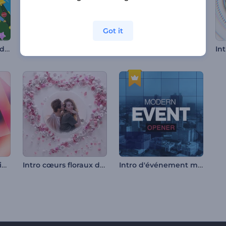
Got it
Animations joviales de Noël
Opener Flèche d'amour de Cupidon
Animation granuleuse de logo
Intro de formes lumineuses
Intro cœurs floraux de la Saint-Valentin
Intro d'événement moderne