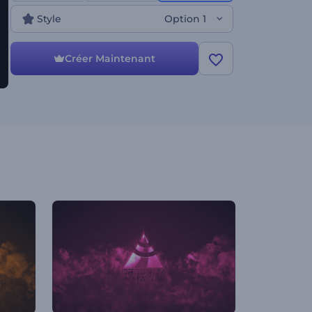
Style
Option 1
Créer Maintenant