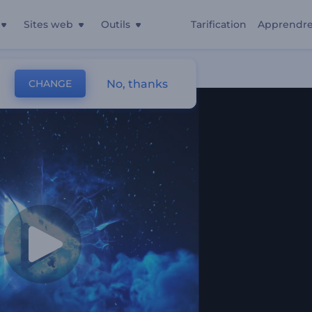
Sites web
Outils
Tarification
Apprendr
patiale
No, thanks
CHANGE