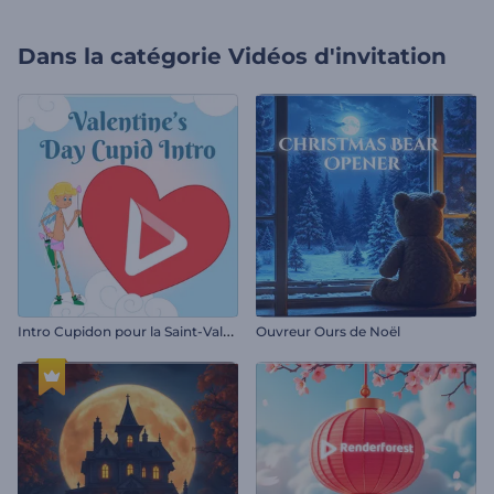
Dans la catégorie
Vidéos d'invitation
I
ntro Cupidon pour la Saint-Valentin
Ouvreur Ours de Noël