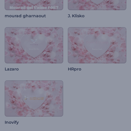
mourad gharnaout
J. Klisko
Lazaro
HRpro
Inovify