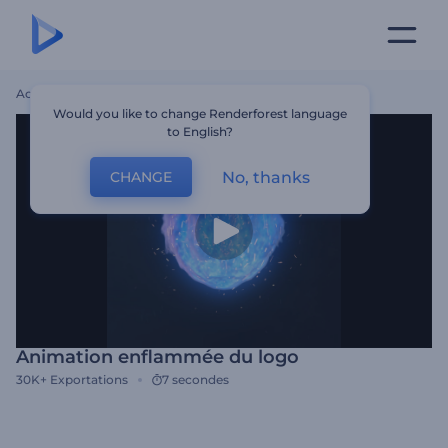
Accueil
Modèles
Animation Enflammée Du Logo
Would you like to change Renderforest language
to English?
No, thanks
CHANGE
Animation enflammée du logo
30K+
Exportations
7 secondes