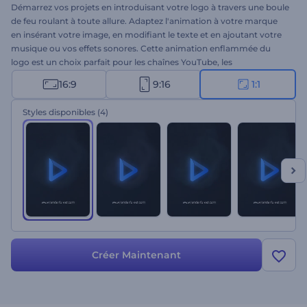
Démarrez vos projets en introduisant votre logo à travers une boule
de feu roulant à toute allure. Adaptez l'animation à votre marque
en insérant votre image, en modifiant le texte et en ajoutant votre
musique ou vos effets sonores. Cette animation enflammée du
logo est un choix parfait pour les chaînes YouTube, les
présentations d'entreprises, les projets cinématographiques, etc.
16:9
9:16
1:1
Embrasez votre marque avec passion et dynamisme - donnez un
coup d'essai à ce modèle flamboyant.
Styles disponibles
(4)
Créer Maintenant