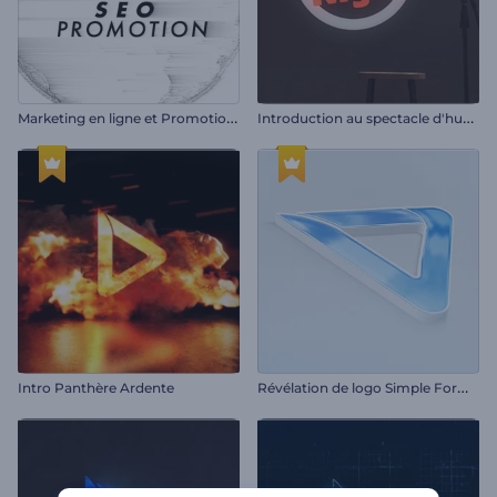
M
arketing en ligne et Promotion SEO
I
ntroduction au spectacle d'humour
R
évélation de logo Simple Forming
Intro Panthère Ardente