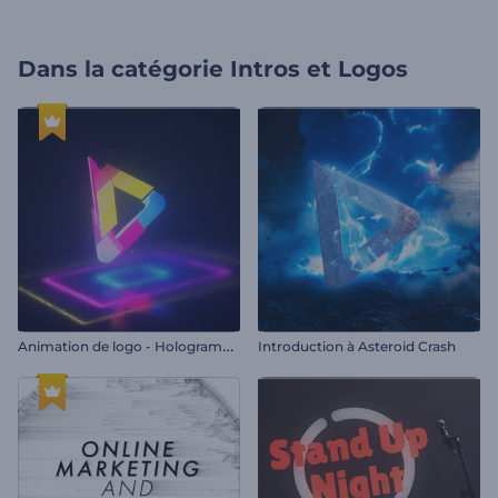
Dans la catégorie
Intros et Logos
A
nimation de logo - Hologramme coloré
Introduction à Asteroid Crash