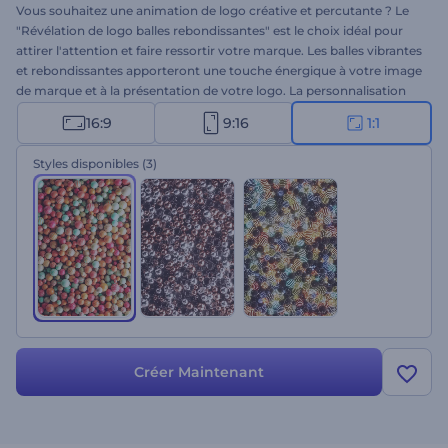
Vous souhaitez une animation de logo créative et percutante ? Le
"Révélation de logo balles rebondissantes" est le choix idéal pour
attirer l'attention et faire ressortir votre marque. Les balles vibrantes
et rebondissantes apporteront une touche énergique à votre image
de marque et à la présentation de votre logo. La personnalisation
est une question de secondes : importez votre logo, tapez votre
16:9
9:16
1:1
slogan et choisissez une musique entraînante. Que ce soit pour les
réseaux sociaux, les services, les chaînes ou la publicité, ce modèle
Styles disponibles
(3)
est conçu pour laisser une impression durable. Essayez-le dès
maintenant !
Créer Maintenant