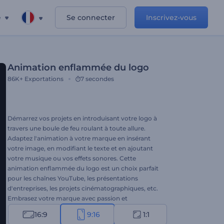
e
Se connecter
Inscrivez-vous
Animation enflammée du logo
86K+
Exportations
7 secondes
Démarrez vos projets en introduisant votre logo à
travers une boule de feu roulant à toute allure.
Adaptez l'animation à votre marque en insérant
votre image, en modifiant le texte et en ajoutant
votre musique ou vos effets sonores. Cette
animation enflammée du logo est un choix parfait
pour les chaînes YouTube, les présentations
d'entreprises, les projets cinématographiques, etc.
Embrasez votre marque avec passion et
dynamisme - donnez un coup d'essai à ce modèle
16:9
9:16
1:1
flamboyant.