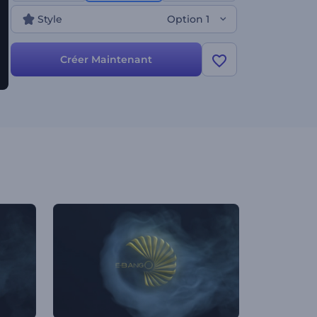
Style
Option 1
Créer Maintenant