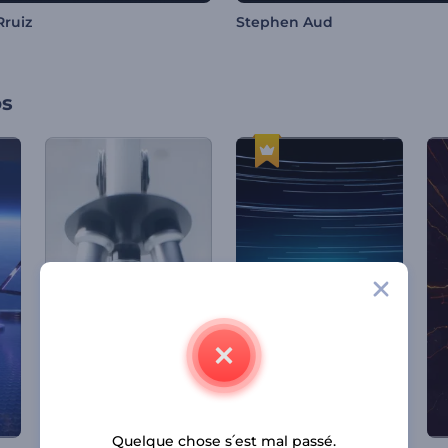
Rruiz
Stephen Aud
os
Quelque chose s՛est mal passé.