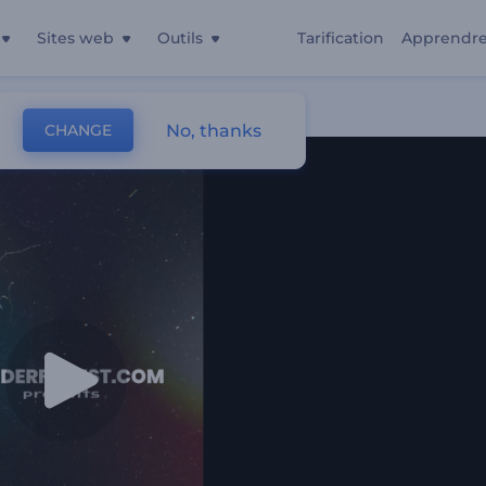
Sites web
Outils
Tarification
Apprendr
No, thanks
CHANGE