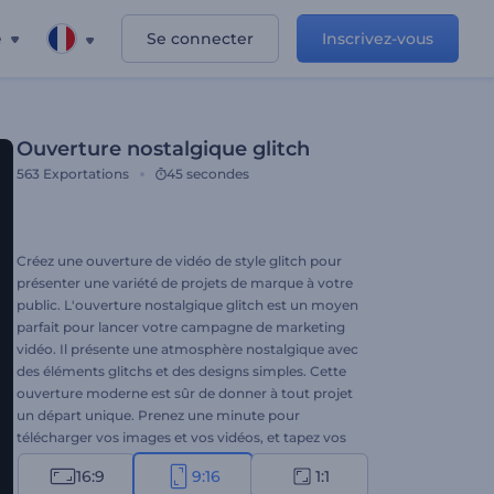
e
Se connecter
Inscrivez-vous
Ouverture nostalgique glitch
563
Exportations
45 secondes
Créez une ouverture de vidéo de style glitch pour
présenter une variété de projets de marque à votre
public. L'ouverture nostalgique glitch est un moyen
parfait pour lancer votre campagne de marketing
vidéo. Il présente une atmosphère nostalgique avec
des éléments glitchs et des designs simples. Cette
ouverture moderne est sûr de donner à tout projet
un départ unique. Prenez une minute pour
télécharger vos images et vos vidéos, et tapez vos
textes pour obtenir une ouverture de vidéo
16:9
9:16
1:1
professionnelle. Parfaitement adapté aux