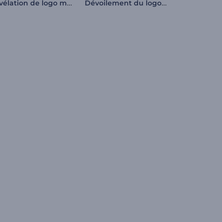
Révélation de logo minimaliste
Dévoilement du logo du compte à rebours