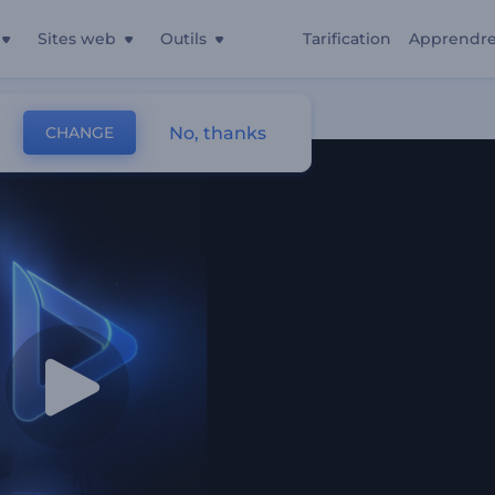
Sites web
Outils
Tarification
Apprendr
x
No, thanks
CHANGE