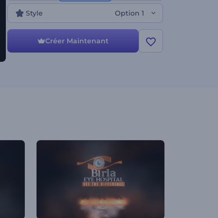
Style
Option 1
Créer Maintenant