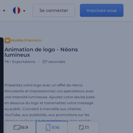
e
Se connecter
Inscrivez-vous
Modèle Premium
Animation de logo - Néons
lumineux
7K+
Exportations
7 secondes
Présentez votre logo avec un effet de néons
étincelants et impressionnez vos spectateurs avec
une intensité lumineuse. Ajoutez votre devise juste
en dessous du logo et transmettez votre message
au public. Convient à merveille aux chaînes
YouTube, aux publicités, aux promotions sur les
réseaux sociaux et à de nombreux autres projets
créatifs. Le template est à vous de personnaliser !
16:9
9:16
1:1