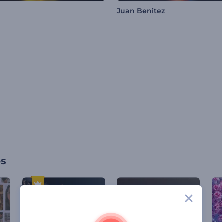
Juan Benitez
os