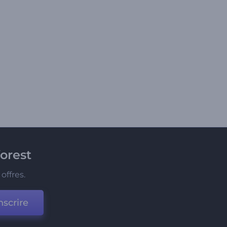
orest
offres.
nscrire