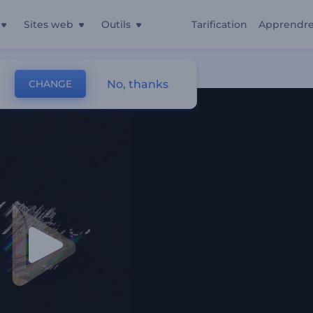
Sites web
Outils
Tarification
Apprendr
No, thanks
CHANGE