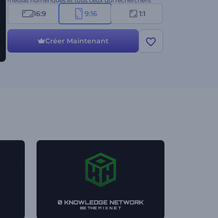
médias numériques et tous ceux qui recherchent
une introduction percutante. Créez dès maintenant
16:9
9:16
1:1
et renforcez la présence de votre marque !
Créer Maintenant