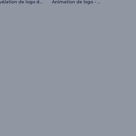
Révélation de logo de Clean Forming
Animation de logo - Néons lumineux