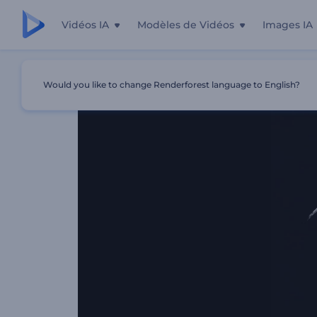
Vidéos IA
Modèles de Vidéos
Images IA
Accueil
Modèles
Révélation Logo Swift Glitch
Would you like to change Renderforest language to English?