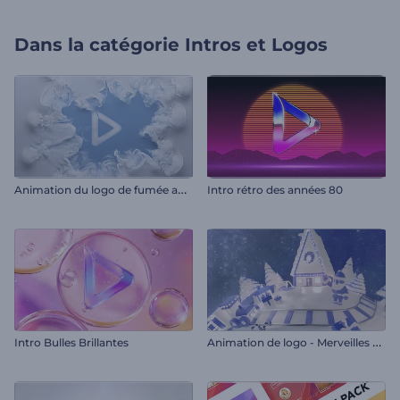
Dans la catégorie
Intros et Logos
A
nimation du logo de fumée au ralenti
Intro rétro des années 80
A
nimation de logo - Merveilles d'hiver
Intro Bulles Brillantes