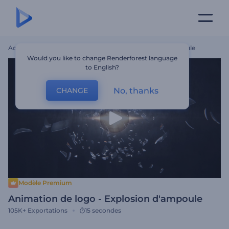
Accueil
Modèles
Animation De Logo - Explosion D'ampoule
Would you like to change Renderforest language
to English?
No, thanks
CHANGE
Modèle Premium
Animation de logo - Explosion d'ampoule
105K+
Exportations
15 secondes