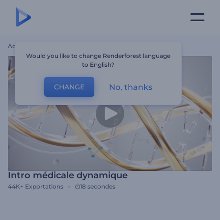
Accueil
Modèles
Intro Médicale Dynamique
Would you like to change Renderforest language
to English?
No, thanks
CHANGE
Intro médicale dynamique
44K+
Exportations
18 secondes