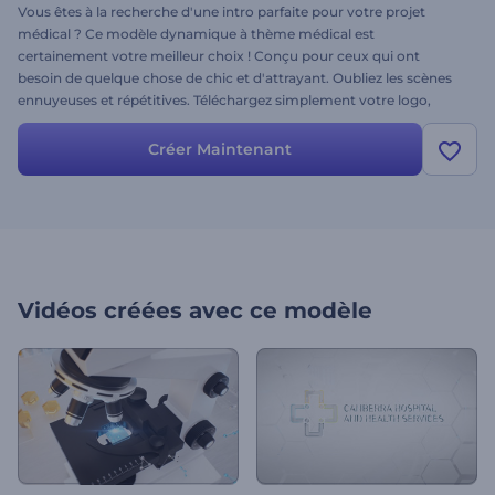
Vous êtes à la recherche d'une intro parfaite pour votre projet
médical ? Ce modèle dynamique à thème médical est
certainement votre meilleur choix ! Conçu pour ceux qui ont
besoin de quelque chose de chic et d'attrayant. Oubliez les scènes
ennuyeuses et répétitives. Téléchargez simplement votre logo,
tapez votre slogan et obtenez une ouverture professionnelle en
quelques minutes. Idéale pour les promotions d'hôpitaux, les
Créer Maintenant
présentations médicales, les offres spéciales, les émissions
télévisées médicales et bien plus encore. Soyez le premier à essayer
ce tout nouveau modèle !
Vidéos créées avec ce modèle