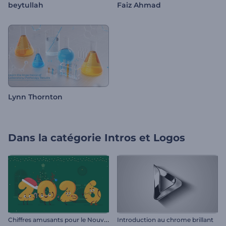
beytullah
Faiz Ahmad
Lynn Thornton
Dans la catégorie
Intros et Logos
C
hiffres amusants pour le Nouvel An
Introduction au chrome brillant