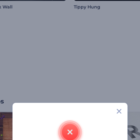
k Wall
Tippy Hung
os