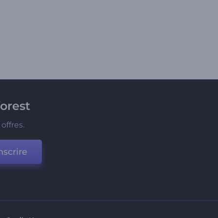
orest
offres.
nscrire