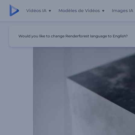
Vidéos IA
Modèles de Vidéos
Images IA
Accueil
Modèles
Animation Du Logo En Cube Métalliq
Would you like to change Renderforest language to English?