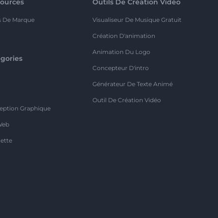
ources
Outils De Création Vidéo
s De Marque
Visualiseur De Musique Gratuit
Création D'animation
Animation Du Logo
gories
Concepteur D'intro
o
Générateur De Texte Animé
Outil De Création Vidéo
eption Graphique
Web
ette