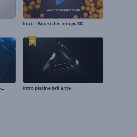
Intro - Boom des emojis 3D
Animation de logo - Séisme en néon
Intro platine brillante