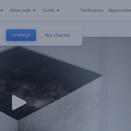
Sites web
Outils
Tarification
Apprendr
ue
No, thanks
CHANGE