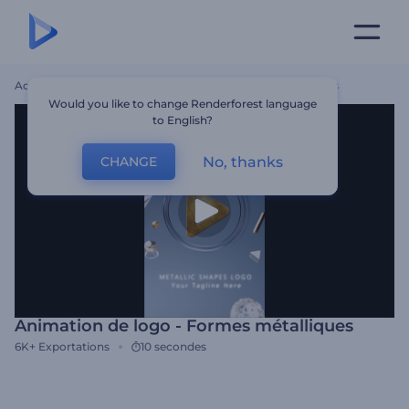
Accueil
Modèles
Animation De Logo - Formes Métalliques
Would you like to change Renderforest language
to English?
No, thanks
CHANGE
Animation de logo - Formes métalliques
6K+
Exportations
10 secondes