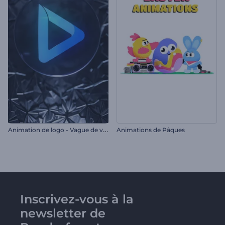
A
nimation de logo - Vague de verre brisé
Animations de Pâques
Inscrivez-vous à la
newsletter de