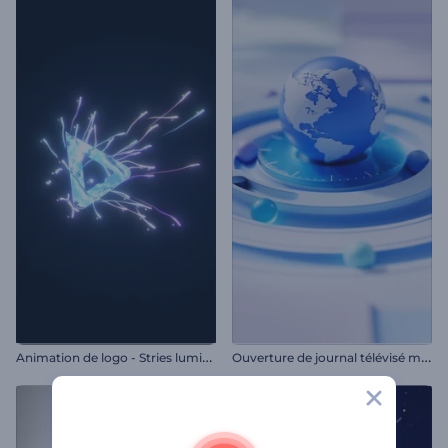
A
nimation de logo - Stries lumineuses
O
uverture de journal télévisé mondial