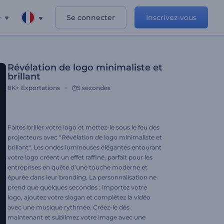
e
Se connecter
Inscrivez-vous
Révélation de logo minimaliste et
brillant
8K+
Exportations
5 secondes
Faites briller votre logo et mettez-le sous le feu des
projecteurs avec "Révélation de logo minimaliste et
brillant". Les ondes lumineuses élégantes entourant
votre logo créent un effet raffiné, parfait pour les
entreprises en quête d’une touche moderne et
épurée dans leur branding. La personnalisation ne
prend que quelques secondes : importez votre
logo, ajoutez votre slogan et complétez la vidéo
avec une musique rythmée. Créez-le dès
maintenant et sublimez votre image avec une