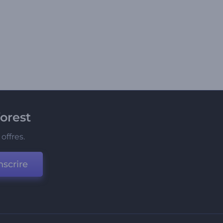
orest
offres.
nscrire