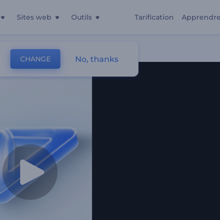
Sites web
Outils
Tarification
Apprendr
lant
No, thanks
CHANGE