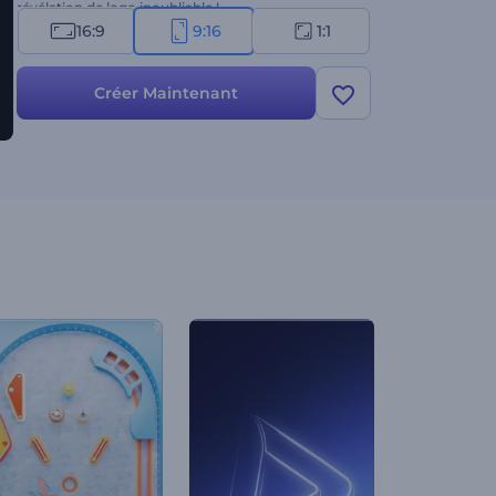
révélation de logo inoubliable !
16:9
9:16
1:1
Créer Maintenant