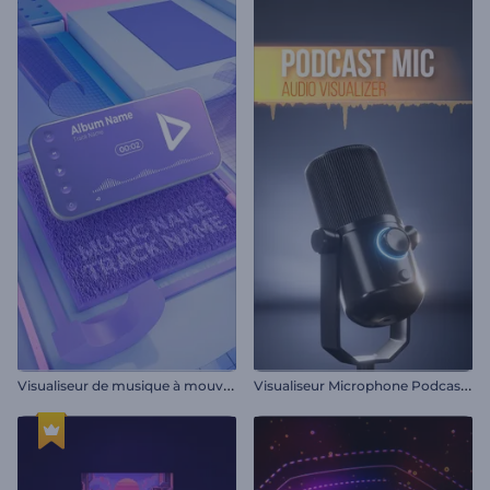
V
isualiseur de musique à mouvement cinétique
V
isualiseur Microphone Podcast Audio