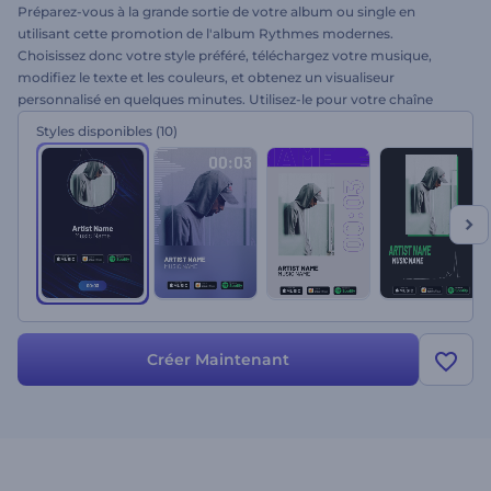
Préparez-vous à la grande sortie de votre album ou single en
utilisant cette promotion de l'album Rythmes modernes.
Choisissez donc votre style préféré, téléchargez votre musique,
modifiez le texte et les couleurs, et obtenez un visualiseur
personnalisé en quelques minutes. Utilisez-le pour votre chaîne
YouTube et votre site web, pour les plateformes de diffusion de
Styles disponibles
(10)
musique en continu, etc. Présentez votre album avec des visuels
branchés. Essayez ce modèle sans plus tarder !
Créer Maintenant