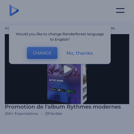
Accueil
Modèles
Promotion De L'album Rythmes Modernes
Would you like to change Renderforest language
to English?
No, thanks
CHANGE
Promotion de l'album Rythmes modernes
25K+
Exportations
Flexible