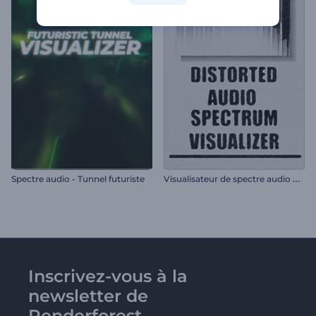
V
isualisateur de spectre audio déformé
Spectre audio - Tunnel futuriste
Inscrivez-vous à la
newsletter de
Renderforest