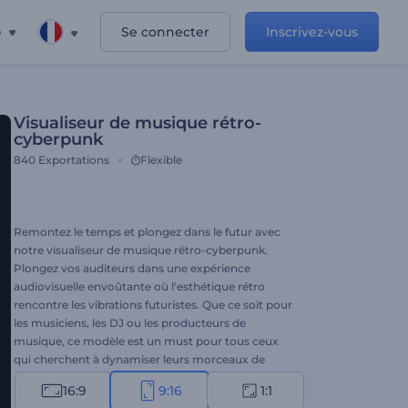
e
Se connecter
Inscrivez-vous
Visualiseur de musique rétro-
cyberpunk
840
Exportations
Flexible
Remontez le temps et plongez dans le futur avec
notre visualiseur de musique rétro-cyberpunk.
Plongez vos auditeurs dans une expérience
audiovisuelle envoûtante où l'esthétique rétro
rencontre les vibrations futuristes. Que ce soit pour
les musiciens, les DJ ou les producteurs de
musique, ce modèle est un must pour tous ceux
qui cherchent à dynamiser leurs morceaux de
musique. Importez votre piste audio, tapez le nom
16:9
9:16
1:1
de la chanson et de l'artiste, et laissez le visualiseur