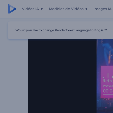
Vidéos IA
Modèles de Vidéos
Images IA
Accueil
Modèles
Visualiseur De Musique Rétro-Cyberp
Would you like to change Renderforest language to English?