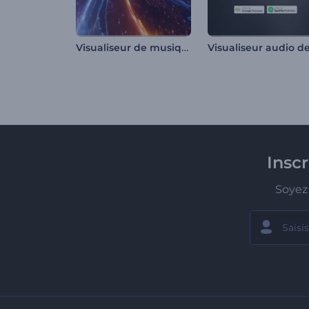
Visualiseur de musique voyage galactique
Insc
Soyez 