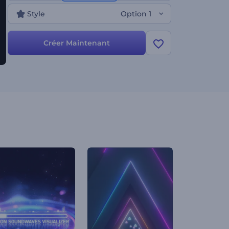
donner vie à votre musique. Créez dès maintenant
Style
Option 1
et emmenez votre public dans une aventure à
travers le temps et l'espace !
Créer Maintenant