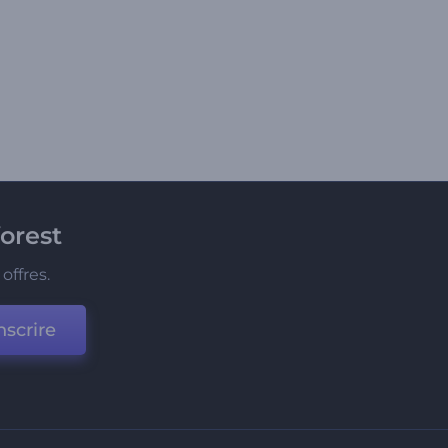
orest
offres.
nscrire