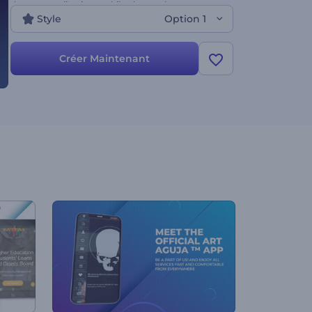
de votre application mobile, de vos réseaux
Style
Option 1
sociaux, de votre présentation commerciale, du
marketing en ligne et de bien d'autres campagnes
numériques. Téléchargez vos fichiers pour modeler
Créer Maintenant
votre propre écosystème mobile.