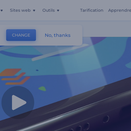
Sites web
Outils
Tarification
Apprendr
biles
No, thanks
CHANGE