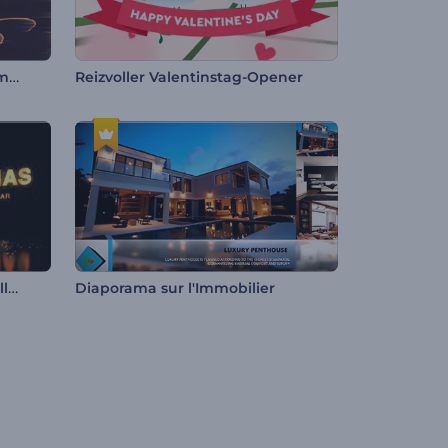
Ouverture de logo - Réseau mondial
Reizvoller Valentinstag-Opener
Intro arbre à particules scintillantes
Diaporama sur l'Immobilier