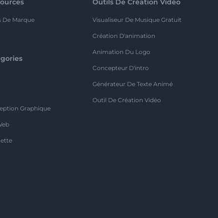
ources
Outils De Création Vidéo
s De Marque
Visualiseur De Musique Gratuit
Création D'animation
Animation Du Logo
gories
Concepteur D'intro
o
Générateur De Texte Animé
Outil De Création Vidéo
eption Graphique
Web
ette