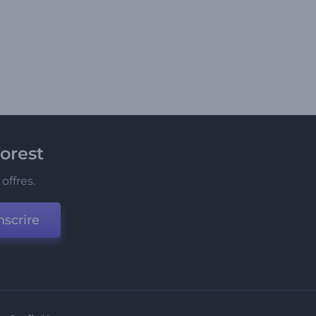
orest
offres.
nscrire