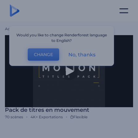
Accueil
Modèles
Pack De Titres En Mouvement
Would you like to change Renderforest language
to English?
No, thanks
CHANGE
Pack de titres en mouvement
70
scènes
4K+
Exportations
Flexible