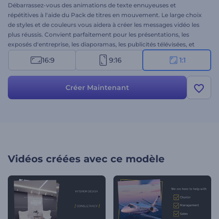
Débarrassez-vous des animations de texte ennuyeuses et
répétitives à l'aide du Pack de titres en mouvement. Le large choix
de styles et de couleurs vous aidera à créer les messages vidéo les
plus réussis. Convient parfaitement pour les présentations, les
exposés d'entreprise, les diaporamas, les publicités télévisées, et
bien plus. Ajoutez votre texte, choisissez le style, et complétez la
16:9
9:16
1:1
scène avec l'une de nos pistes musicales de haute qualité. Épatez
votre public avec une approche unique. Essayez ce tout nouveau
modèle dès maintenant !
Créer Maintenant
Vidéos créées avec ce modèle