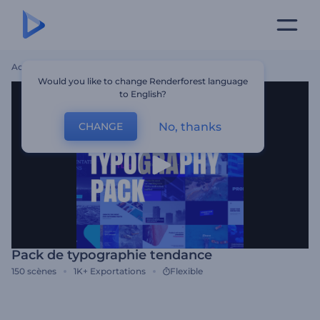
Accueil
Modèles
Pack De Typographie Tendance
Would you like to change Renderforest language
to English?
No, thanks
CHANGE
Pack de typographie tendance
150
scènes
1K+
Exportations
Flexible