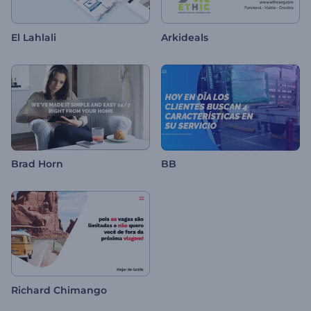
El Lahlali
Arkideals
Brad Horn
BB
Richard Chimango