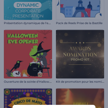
P
résentation dynamique de l'entreprise
Pack de Reels Prise de la Bastille
O
uverture de la soirée d'Halloween
K
it de promotion pour les nominations aux prix