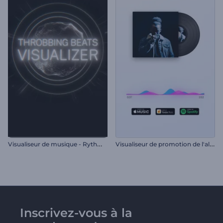
V
isualiseur de musique - Rythmes lancinants
V
isualiseur de promotion de l'album
Inscrivez-vous à la