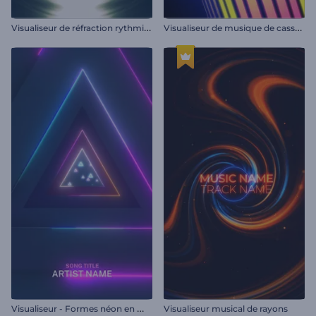
V
isualiseur de réfraction rythmique
V
isualiseur de musique de cassette rétro
V
isualiseur - Formes néon en mouvement
Visualiseur musical de rayons