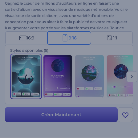
Gagnez le cœur de millions d'auditeurs en ligne en faisant une
sortie d'album avec un visualiseur de musique mémorable. Voici le
visualiseur de sortie d'album, avec une variété d'options de
conception pour vous aider à faire la publicité de votre musique et
à augmenter votre portée sur les plateformes musicales. Tout ce
que vous avez à faire est de sélectionner les styles qui résonnent le
16:9
9:16
1:1
mieux avec la mélodie de votre chanson, de télécharger votre
morceau de musique, d'écrire le nom de l'artiste et le titre de la
Styles disponibles
(5)
chanson, et d'attendre quelques minutes pour obtenir votre
visualiseur moderne. Parfaitement adapté aux sorties d'albums,
aux nouveaux singles, aux promotions de chansons, aux
présentations de reprises, et à bien d'autres choses encore. Utilisez
ce superbe visualiseur de musique comme un tremplin pour
construire une carrière réussie dans l'industrie de la musique avec
un budget limité. Essayez-le maintenant !
Créer Maintenant