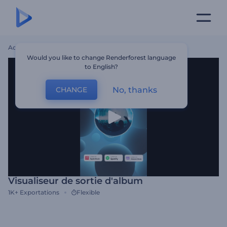
Accueil
Modèles
Visualiseur De Sortie D'album
Would you like to change Renderforest language
to English?
No, thanks
CHANGE
Visualiseur de sortie d'album
1K+
Exportations
Flexible