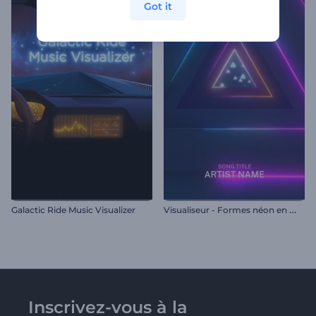
Got it
V
isualiseur - Formes néon en mouvement
Galactic Ride Music Visualizer
Inscrivez-vous à la