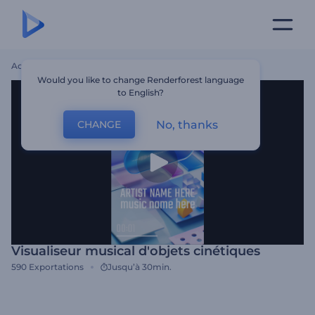
Accueil
Modèles
Visualiseur Musical D'objets Cinétiques
Would you like to change Renderforest language
to English?
No, thanks
CHANGE
Visualiseur musical d'objets cinétiques
590
Exportations
Jusqu’à 30min.