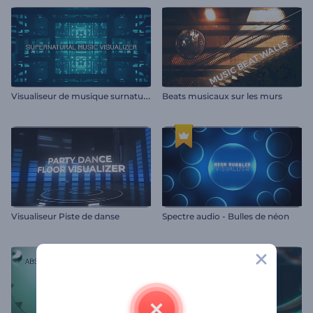
V
isualiseur de musique surnaturel
Beats musicaux sur les murs
Visualiseur Piste de danse
Spectre audio - Bulles de néon