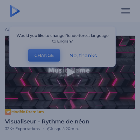
Accueil
Modèles
Visualiseur - Rythme De Néon
Would you like to change Renderforest language
to English?
No, thanks
CHANGE
Modèle Premium
Visualiseur - Rythme de néon
32K+
Exportations
Jusqu’à 20min.