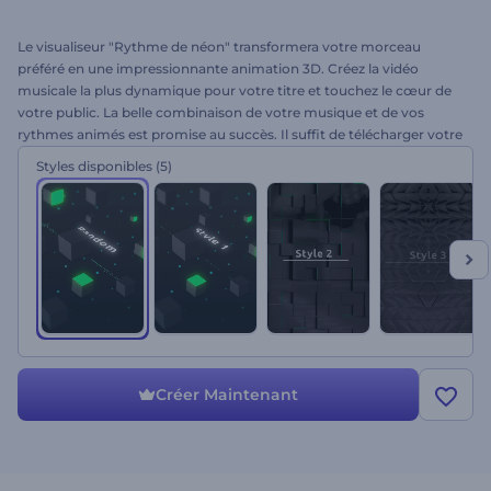
Le visualiseur "Rythme de néon" transformera votre morceau
préféré en une impressionnante animation 3D. Créez la vidéo
musicale la plus dynamique pour votre titre et touchez le cœur de
votre public. La belle combinaison de votre musique et de vos
rythmes animés est promise au succès. Il suffit de télécharger votre
titre et d'obtenir une vidéo professionnelle en quelques minutes.
Styles disponibles
(5)
C'est une solution idéale pour les présentations d'albums, les
chaînes YouTube, les sorties de single, les promotions sur les
médias sociaux, etc. Essai gratuit !
Créer Maintenant