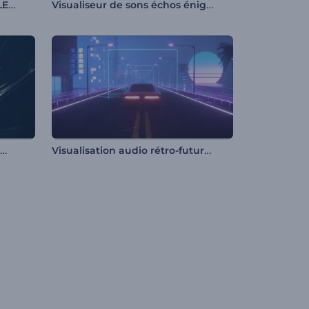
Visualiseur d'ondes sonores LED
Visualiseur de sons échos énigmatiques
Visualiseur de réfraction rythmique
Visualisation audio rétro-futuriste