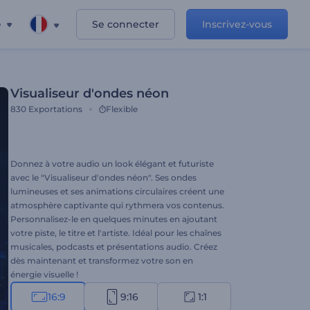
e
Se connecter
Inscrivez-vous
Visualiseur d'ondes néon
830
Exportations
Flexible
Donnez à votre audio un look élégant et futuriste
avec le "Visualiseur d'ondes néon". Ses ondes
lumineuses et ses animations circulaires créent une
atmosphère captivante qui rythmera vos contenus.
Personnalisez-le en quelques minutes en ajoutant
votre piste, le titre et l'artiste. Idéal pour les chaînes
musicales, podcasts et présentations audio. Créez
dès maintenant et transformez votre son en
énergie visuelle !
16:9
9:16
1:1