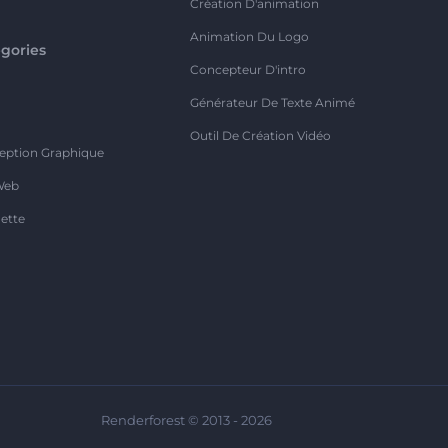
Création D'animation
Animation Du Logo
gories
Concepteur D'intro
o
Générateur De Texte Animé
Outil De Création Vidéo
eption Graphique
Web
ette
Renderforest © 2013 - 2026