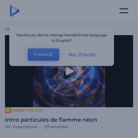
Accueil
Modèles
Intro Particules De Flamme Néon
Would you like to change Renderforest language
to English?
No, thanks
CHANGE
Modèle Premium
Intro particules de flamme néon
2K+
Exportations
7 secondes