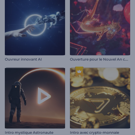
O
uverture pour le Nouvel An chinois
Ouvreur innovant AI
Intro mystique Astronaute
Intro avec crypto-monnaie