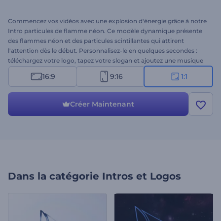
Commencez vos vidéos avec une explosion d'énergie grâce à notre
Intro particules de flamme néon. Ce modèle dynamique présente
des flammes néon et des particules scintillantes qui attirent
l'attention dès le début. Personnalisez-le en quelques secondes :
téléchargez votre logo, tapez votre slogan et ajoutez une musique
de fond entraînante. Parfait pour les introductions d'entreprises
16:9
9:16
1:1
technologiques, les promotions de produits ou de services, les
ouvertures de présentations, les intros ou outros de chaînes, les
publicités, et bien d'autres choses encore. Créez dès maintenant !
Créer Maintenant
Dans la catégorie
Intros et Logos