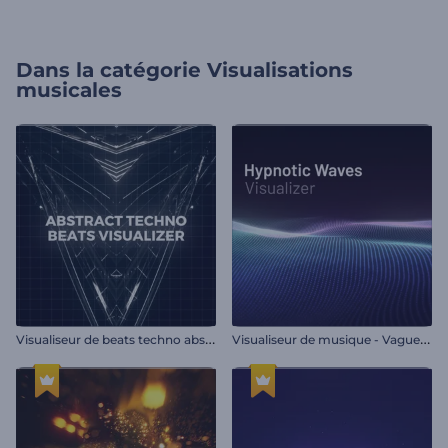
Dans la catégorie
Visualisations
musicales
V
isualiseur de beats techno abstraits
V
isualiseur de musique - Vagues hypnotiques