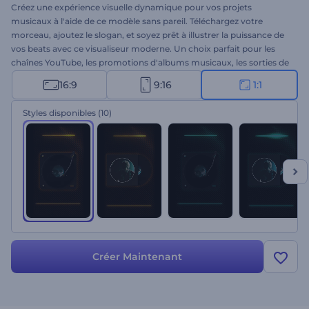
Créez une expérience visuelle dynamique pour vos projets
musicaux à l'aide de ce modèle sans pareil. Téléchargez votre
morceau, ajoutez le slogan, et soyez prêt à illustrer la puissance de
vos beats avec ce visualiseur moderne. Un choix parfait pour les
chaînes YouTube, les promotions d'albums musicaux, les sorties de
single, et bien plus encore. Préparez-vous à épater tout le monde
16:9
9:16
1:1
avec un imposant spectre audio. Essayez dès maintenant !
Styles disponibles
(10)
Créer Maintenant