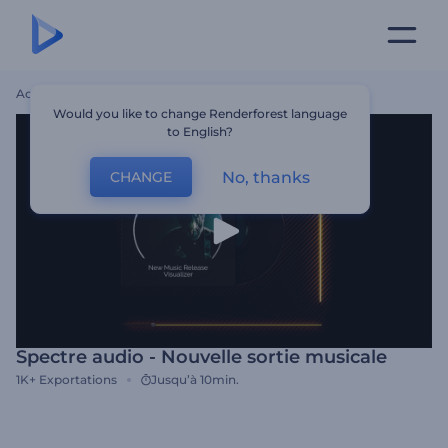
Accueil
Modèles
Spectre Audio - Nouvelle Sortie Musicale
Would you like to change Renderforest language
to English?
No, thanks
CHANGE
Spectre audio - Nouvelle sortie musicale
1K+
Exportations
Jusqu’à 10min.