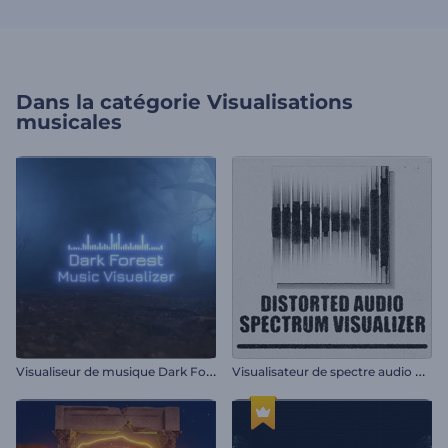
Dans la catégorie
Visualisations
musicales
V
isualiseur de musique Dark Forest
V
isualisateur de spectre audio déformé