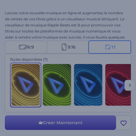
Lancez votre nouvelle musique en ligne et augmentez le nombre
de ventes de vos titres grâce à un visualiseur musical attrayant. Le
visualiseur de musique Ripple Beats est là pour promouvoir vos
titres sur toutes les plateformes de musique numérique et vous
aider à vendre votre musique avec succès. Il vous faudra quelques
minutes pour télécharger votre titre, taper le titre de la chanson et
16:9
9:16
1:1
le nom de l'artiste et obtenir un visualiseur de musique moderne.
Parfaitement adapté à la diffusion de nouveaux titres, à la sortie
Styles disponibles
(7)
d'albums, à la promotion de singles sur YouTube et à bien d'autres
projets. Essayez-le maintenant !
Créer Maintenant