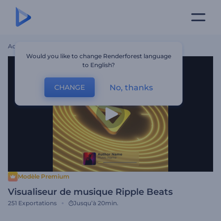
Accueil
Modèles
Visualiseur De Musique Ripple Beats
Would you like to change Renderforest language
to English?
No, thanks
CHANGE
Modèle Premium
Visualiseur de musique Ripple Beats
251
Exportations
Jusqu’à 20min.