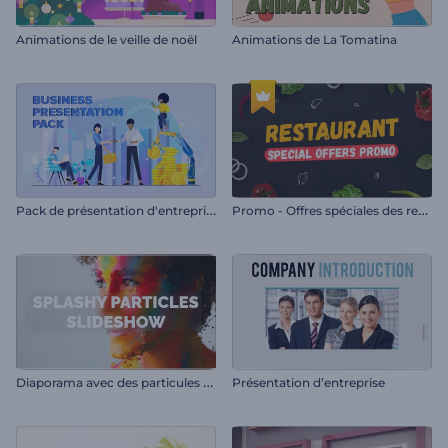
Animations de le veille de noël
Animations de La Tomatina
P
ack de présentation d'entreprise
P
romo - Offres spéciales des restaurants
D
iaporama avec des particules éclaboussantes
Présentation d’entreprise