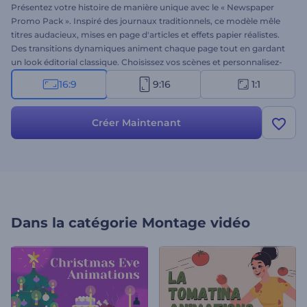
Présentez votre histoire de manière unique avec le « Newspaper
Promo Pack ». Inspiré des journaux traditionnels, ce modèle mêle
titres audacieux, mises en page d'articles et effets papier réalistes.
Des transitions dynamiques animent chaque page tout en gardant
un look éditorial classique. Choisissez vos scènes et personnalisez-
les avec vos messages, logos, images et vidéos. Créez dès
16:9
9:16
1:1
maintenant et donnez vie à vos récits dans un style inspiré de la
presse !
Créer Maintenant
Dans la catégorie
Montage vidéo