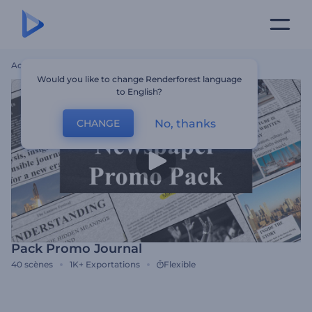
Accueil
Modèles
Pack Promo Journal
Would you like to change Renderforest language
to English?
No, thanks
CHANGE
Pack Promo Journal
40
scènes
1K+
Exportations
Flexible